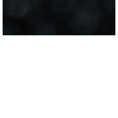
Confía en
WUZI
para
potencializar tu empresa
WUZI es una agregadora de pagos que se ajusta a las
necesidades de tu empresa. Estamos comprometidos
a brindar soluciones y agilizar procesos a través de
tecnología de punta, ayudándote a lograr una mejor
administración y brindando una experiencia única para
diferentes tipos de negocio.